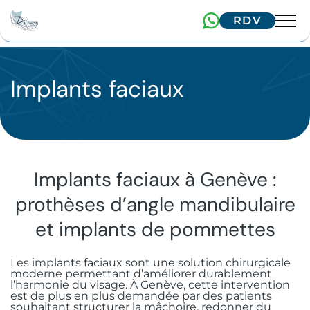
RDV
Équipe
Expertises
Implants faciaux
Dr. Arnaud
Dr. Hugentobler
Technologies
Chirurgie orale
Dr. Oeggerli
Patients
Implantologie
Pathologies de l’articulation temporo-
mandibulaire (A.T.M.)
Implants faciaux à Genève :
Chirurgie maxillo-faciale
Implant unitaire
Correspondants
Parcours de soins
prothèses d’angle mandibulaire
Chirurgie des kystes et tumeurs
Chirurgie & médecine esthétique
Implants zygomatiques
Implants faciaux
Patients frontaliers
Formations
bénignes
et implants de pommettes
Adresser un patient
Chirurgie des tissus mous
Les implants sous-périostés
Chirurgie orthognathique
Blépharoplastie supérieure à Genève
Patients internationaux
Communications bucco-sinusiennes
IFCOS
Les implants faciaux sont une solution chirurgicale
Contactez-nous
moderne permettant d’améliorer durablement
Extraction implantation immédiate
Traumatologie faciale
Injections d’acide hyaluronique
Biopsie et exérèse de lésions
Nos conseils
l’harmonie du visage. À Genève, cette intervention
Avulsion dentaire chirurgicale
est de plus en plus demandée par des patients
muqueuses
souhaitant structurer la mâchoire, redonner du
+41 22 322 56 10