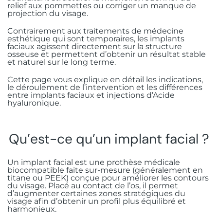
Mise en charge immédiate
Injections de botox
FAQ
relief aux pommettes ou corriger un manque de
Dents de sagesse
projection du visage.
Gingivectomie esthétique
+41775097539
Greffe osseuse
Bichectomie
Contrairement aux traitements de médecine
Rue Guillaume de Marcossay 15, 1205
Frénectomie
esthétique qui sont temporaires, les implants
Genève
Sinus lift
faciaux agissent directement sur la structure
osseuse et permettent d’obtenir un résultat stable
Greffe gingivale
et naturel sur le long terme.
All-on-X
Cette page vous explique en détail les indications,
le déroulement de l’intervention et les différences
Prothèse complète stabilisée sur
entre implants faciaux et injections d’Acide
hyaluronique.
implants
Qu’est-ce qu’un implant facial ?
Un implant facial est une prothèse médicale
biocompatible faite sur-mesure (généralement en
titane ou PEEK) conçue pour améliorer les contours
du visage. Placé au contact de l’os, il permet
d’augmenter certaines zones stratégiques du
visage afin d’obtenir un profil plus équilibré et
harmonieux.