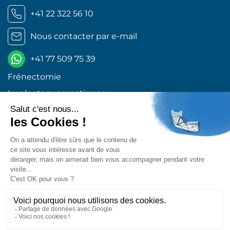
+41 22 322 56 10
Nous contacter par e-mail
+41 77 509 75 39
Frénectomie
Implants zygomatiques
Mise en charge immédiate
Dents de sagesse Genève
Implants dentaires Genève
Excellent 4,9
Retrouvez-nous sur les réseaux !
Centre de Chirurgie orale et maxillo-faciale © 2026
Tous droits réservés