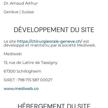
Mise en charge immédiate
Injections de botox
FAQ
Dr. Arnaud Arthur
Dents de sagesse
Gingivectomie esthétique
+41775097539
Greffe osseuse
Bichectomie
Genève | Suisse
Rue Guillaume de Marcossay 15, 1205
Frénectomie
Genève
Sinus lift
DÉVELOPPEMENT DU SITE
Greffe gingivale
All-on-X
Le site
https://chirurgieorale-geneve.ch/
est
Prothèse complète stabilisée sur
développé et maintenu par la société Mediweb.
implants
Mediweb
13, rue de Lattre de Tassigny
67300 Schiltigheim
SIRET : 798 715 587 00027
www.mediweb.co
HÉBERGEMENT DU SITE