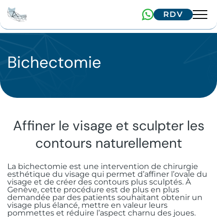
RDV
Équipe
Expertises
Bichectomie
Dr. Arnaud
Dr. Hugentobler
Technologies
Chirurgie orale
Dr. Oeggerli
Patients
Implantologie
Pathologies de l’articulation temporo-
mandibulaire (A.T.M.)
Affiner le visage et sculpter les
Chirurgie maxillo-faciale
Implant unitaire
Correspondants
Parcours de soins
contours naturellement
Chirurgie des kystes et tumeurs
Chirurgie & médecine esthétique
Implants zygomatiques
Implants faciaux
Patients frontaliers
Formations
bénignes
Adresser un patient
La bichectomie est une intervention de chirurgie
Chirurgie des tissus mous
Les implants sous-périostés
Chirurgie orthognathique
Blépharoplastie supérieure à Genève
esthétique du visage qui permet d’affiner l’ovale du
Patients internationaux
Communications bucco-sinusiennes
visage et de créer des contours plus sculptés. À
IFCOS
Contactez-nous
Genève, cette procédure est de plus en plus
Extraction implantation immédiate
Traumatologie faciale
Injections d’acide hyaluronique
Biopsie et exérèse de lésions
demandée par des patients souhaitant obtenir un
Nos conseils
Avulsion dentaire chirurgicale
visage plus élancé, mettre en valeur leurs
muqueuses
pommettes et réduire l’aspect charnu des joues.
+41 22 322 56 10