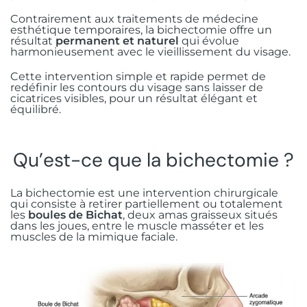
Mise en charge immédiate
Injections de botox
FAQ
Dents de sagesse
Contrairement aux traitements de médecine
Gingivectomie esthétique
+41775097539
esthétique temporaires, la bichectomie offre un
Greffe osseuse
Bichectomie
résultat
permanent et naturel
qui évolue
Rue Guillaume de Marcossay 15, 1205
Frénectomie
harmonieusement avec le vieillissement du visage.
Genève
Sinus lift
Cette intervention simple et rapide permet de
Greffe gingivale
redéfinir les contours du visage sans laisser de
All-on-X
cicatrices visibles, pour un résultat élégant et
équilibré.
Prothèse complète stabilisée sur
implants
Qu’est-ce que la bichectomie ?
La bichectomie est une intervention chirurgicale
qui consiste à retirer partiellement ou totalement
les
boules de Bichat
, deux amas graisseux situés
dans les joues, entre le muscle masséter et les
muscles de la mimique faciale.