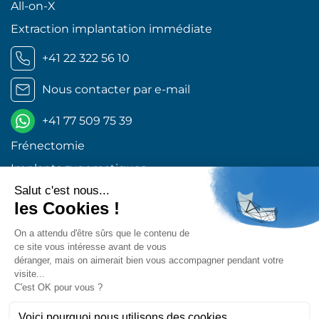
All-on-X
Extraction implantation immédiate
+41 22 322 56 10
Nous contacter par e-mail
+41 77 509 75 39
Frénectomie
Implants zygomatiques
Mise en charge immédiate
Dents de sagesse Genève
Implants dentaires Genève
Excellent 4,9
Retrouvez-nous sur les réseaux !