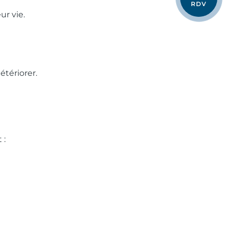
RDV
r vie.
étériorer.
 :