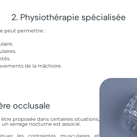
2. Physiothérapie spécialisée
le peut permettre :
laire.
laires.
ptés.
ouvements de la mâchoire.
ère occlusale
 être proposée dans certaines situations,
un serrage nocturne est associé.
inuer les contraintes musculaires et