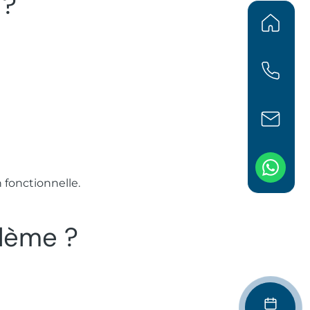
 ?
 fonctionnelle.
blème ?